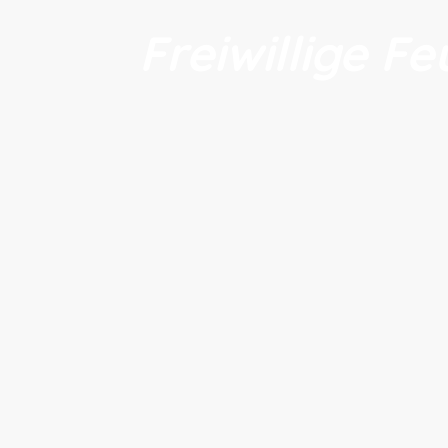
Freiwillige 
eilung
Jugendfeuerwehr
Ehrenabteilung
Einsä