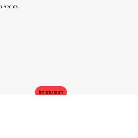
n Rechts.
hutzerklärung
Impressum
Mitmachen
Einsätze