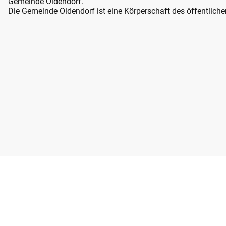
Gemeinde Oldendorf.
Die Gemeinde Oldendorf ist eine Körperschaft des öffentliche
Startseite
Einsatzabteilung
Fahrzeuge
Datensc
Jugendfeuerwehr
Ehrenabteilung